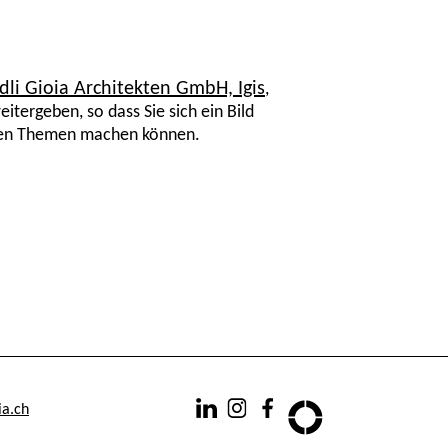
dli Gioia Architekten GmbH, Igis
,
ergeben, so dass Sie sich ein Bild
enden Themen machen können.
ia.ch