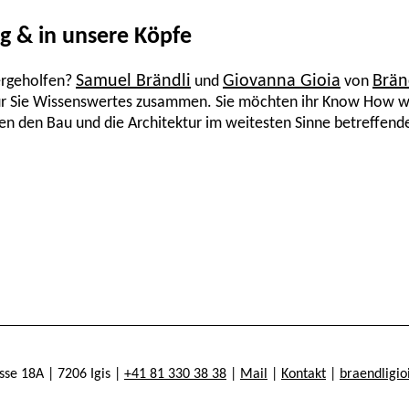
ag & in unsere Köpfe
Samuel Brändli
Giovanna Gioia
Brän
ergeholfen?
und
von
r Sie Wissenswertes zusammen. Sie möchten ihr Know How weit
eren den Bau und die Architektur im weitesten Sinne betreff
se 18A | 7206 Igis |
+41 81 330 38 38
|
Mail
|
Kontakt
|
braendligio